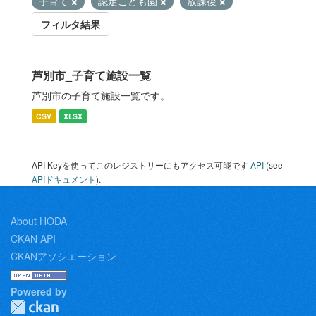
子育て
認定こども園
放課後
フィルタ結果
芦別市_子育て施設一覧
芦別市の子育て施設一覧です。
CSV
XLSX
API Keyを使ってこのレジストリーにもアクセス可能です
API
(see
APIドキュメント
).
About HODA
CKAN API
CKANアソシエーション
Powered by