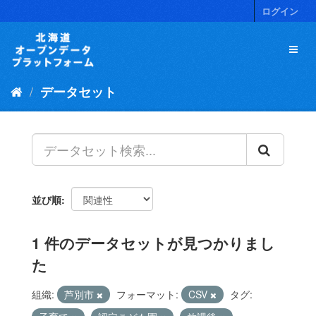
ス
ログイン
キ
ッ
プ
し
て
データセット
内
容
へ
並び順
1 件のデータセットが見つかりまし
た
組織:
芦別市
フォーマット:
CSV
タグ: