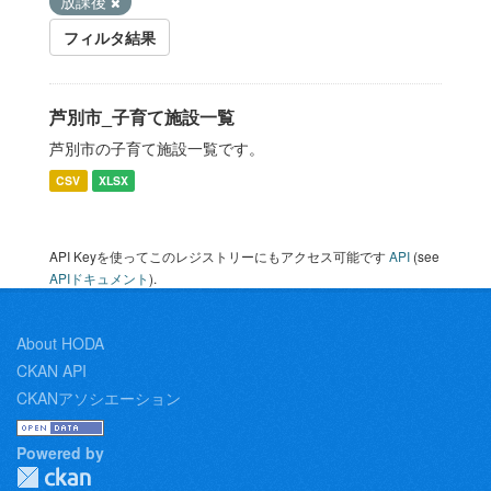
放課後
フィルタ結果
芦別市_子育て施設一覧
芦別市の子育て施設一覧です。
CSV
XLSX
API Keyを使ってこのレジストリーにもアクセス可能です
API
(see
APIドキュメント
).
About HODA
CKAN API
CKANアソシエーション
Powered by