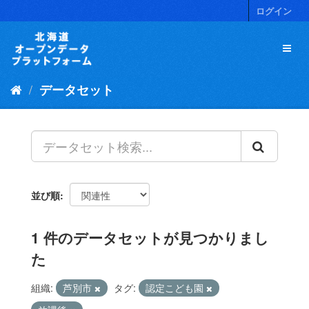
ス
ログイン
キ
ッ
プ
し
て
データセット
内
容
へ
並び順
1 件のデータセットが見つかりまし
た
組織:
芦別市
タグ:
認定こども園