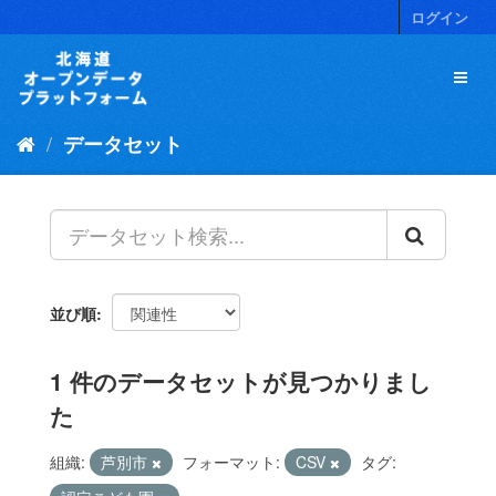
ス
ログイン
キ
ッ
プ
し
て
データセット
内
容
へ
並び順
1 件のデータセットが見つかりまし
た
組織:
芦別市
フォーマット:
CSV
タグ: