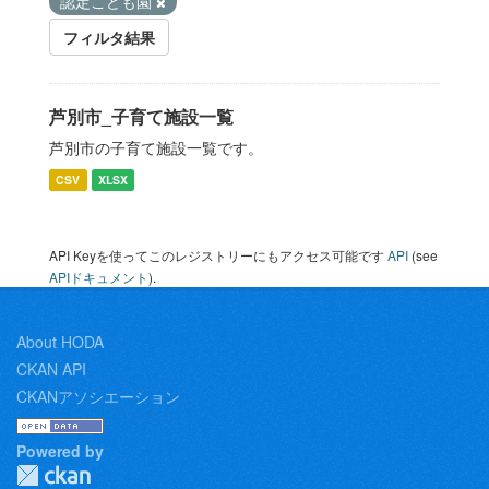
認定こども園
フィルタ結果
芦別市_子育て施設一覧
芦別市の子育て施設一覧です。
CSV
XLSX
API Keyを使ってこのレジストリーにもアクセス可能です
API
(see
APIドキュメント
).
About HODA
CKAN API
CKANアソシエーション
Powered by