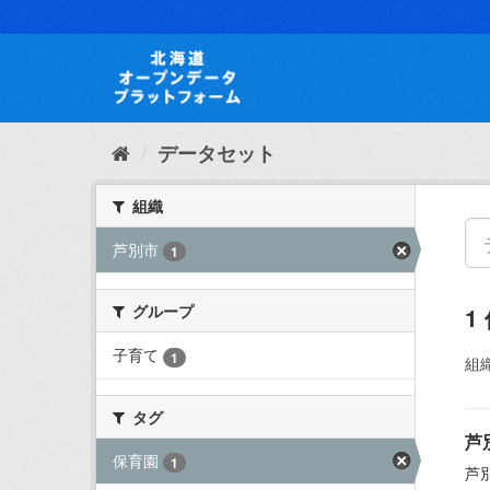
ス
キ
ッ
プ
し
て
内
データセット
容
へ
組織
芦別市
1
グループ
1
子育て
1
組織
タグ
芦
保育園
1
芦