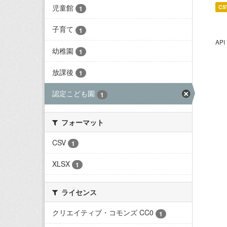
児童館
CS
1
子育て
1
AP
幼稚園
1
放課後
1
認定こども園
1
フォーマット
CSV
1
XLSX
1
ライセンス
クリエイティブ・コモンズ CC0
1