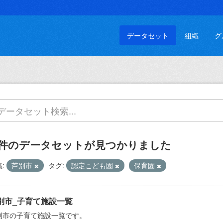
データセット
組織
グ
 件のデータセットが見つかりました
:
芦別市
タグ:
認定こども園
保育園
別市_子育て施設一覧
別市の子育て施設一覧です。