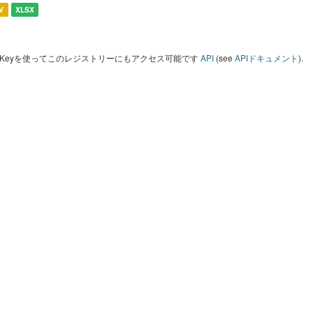
V
XLSX
I Keyを使ってこのレジストリーにもアクセス可能です
API
(see
APIドキュメント
).