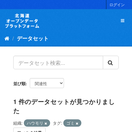
ス
ログイン
キ
ッ
プ
し
て
データセット
内
容
へ
並び順
1 件のデータセットが見つかりまし
た
組織:
ハウモリ
タグ:
ゴミ