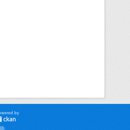
owered by
語