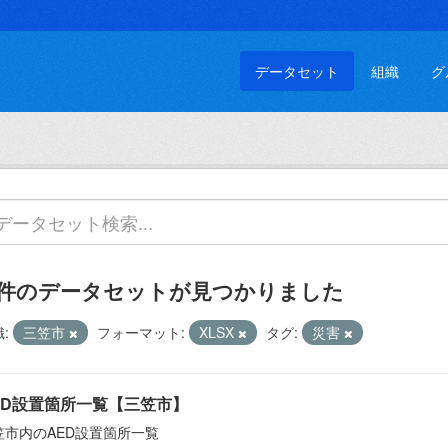
データセット
組織
グ
 件のデータセットが見つかりました
:
三笠市
フォーマット:
XLSX
タグ:
災害
ED設置箇所一覧【三笠市】
笠市内のAED設置箇所一覧