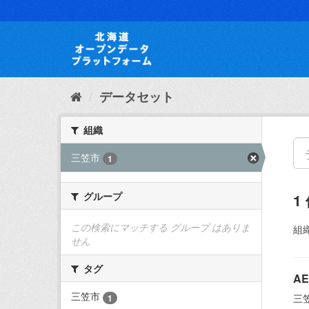
ス
キ
ッ
プ
し
て
内
データセット
容
へ
組織
三笠市
1
グループ
1
この検索にマッチする グループ はありま
組織
せん
タグ
A
三笠市
三
1