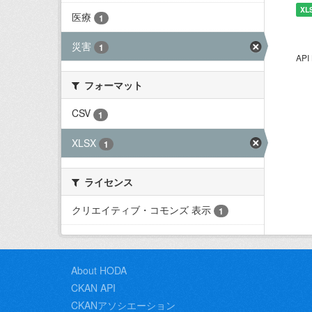
XL
医療
1
災害
1
AP
フォーマット
CSV
1
XLSX
1
ライセンス
クリエイティブ・コモンズ 表示
1
About HODA
CKAN API
CKANアソシエーション