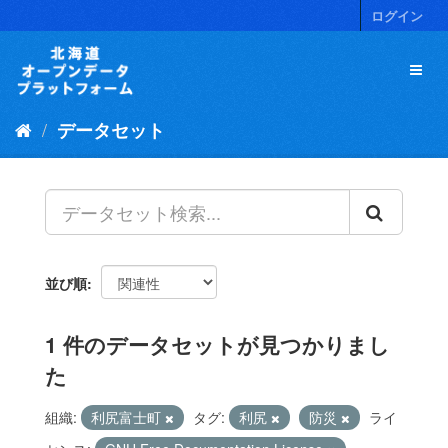
ス
ログイン
キ
ッ
プ
し
て
データセット
内
容
へ
並び順
1 件のデータセットが見つかりまし
た
組織:
利尻富士町
タグ:
利尻
防災
ライ