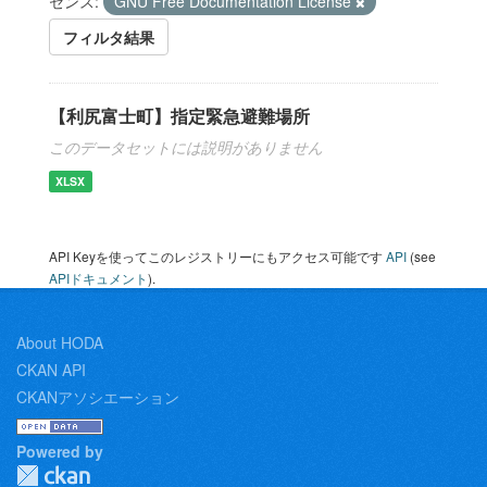
センス:
GNU Free Documentation License
フィルタ結果
【利尻富士町】指定緊急避難場所
このデータセットには説明がありません
XLSX
API Keyを使ってこのレジストリーにもアクセス可能です
API
(see
APIドキュメント
).
About HODA
CKAN API
CKANアソシエーション
Powered by