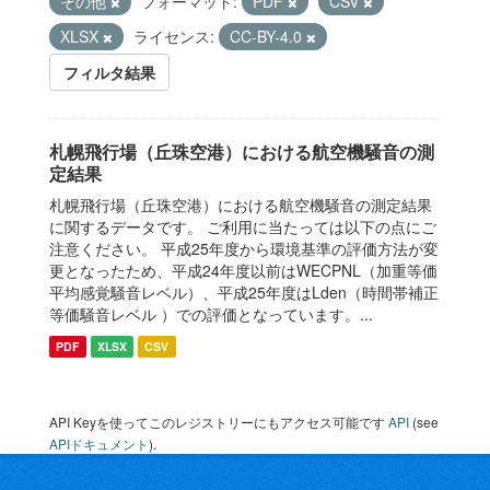
その他
フォーマット:
PDF
CSV
XLSX
ライセンス:
CC-BY-4.0
フィルタ結果
札幌飛行場（丘珠空港）における航空機騒音の測
定結果
札幌飛行場（丘珠空港）における航空機騒音の測定結果
に関するデータです。 ご利用に当たっては以下の点にご
注意ください。 平成25年度から環境基準の評価方法が変
更となったため、平成24年度以前はWECPNL（加重等価
平均感覚騒音レベル）、平成25年度はLden（時間帯補正
等価騒音レベル ）での評価となっています。...
PDF
XLSX
CSV
API Keyを使ってこのレジストリーにもアクセス可能です
API
(see
APIドキュメント
).