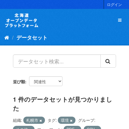
ス
ログイン
キ
ッ
プ
し
て
データセット
内
容
へ
並び順
1 件のデータセットが見つかりまし
た
組織:
札幌市
タグ:
環境
グループ: