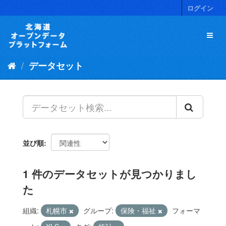
ス
ログイン
キ
ッ
プ
し
て
データセット
内
容
へ
並び順
1 件のデータセットが見つかりまし
た
組織:
札幌市
グループ:
保険・福祉
フォーマ