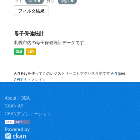
ット:
XLS
タグ:
統計
フィルタ結果
母子保健統計
札幌市内の母子保健統計データです。
XLS
CSV
API Keyを使ってこのレジストリーにもアクセス可能です
API
(see
APIドキュメント
).
About HODA
CKAN API
CKANアソシエーション
Powered by