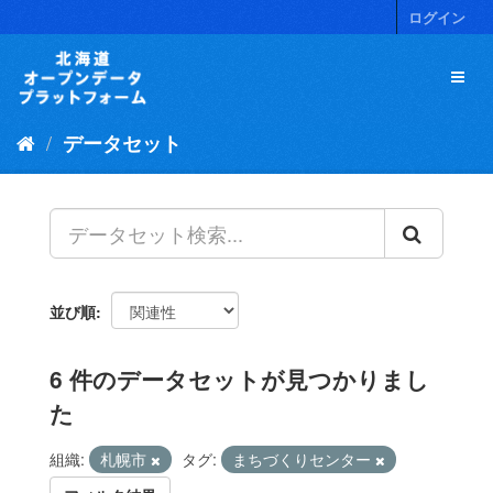
ス
ログイン
キ
ッ
プ
し
て
データセット
内
容
へ
並び順
6 件のデータセットが見つかりまし
た
組織:
札幌市
タグ:
まちづくりセンター