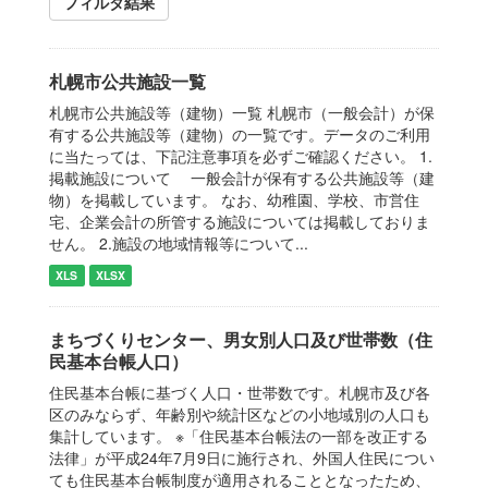
フィルタ結果
札幌市公共施設一覧
札幌市公共施設等（建物）一覧 札幌市（一般会計）が保
有する公共施設等（建物）の一覧です。データのご利用
に当たっては、下記注意事項を必ずご確認ください。 1.
掲載施設について 一般会計が保有する公共施設等（建
物）を掲載しています。 なお、幼稚園、学校、市営住
宅、企業会計の所管する施設については掲載しておりま
せん。 2.施設の地域情報等について...
XLS
XLSX
まちづくりセンター、男女別人口及び世帯数（住
民基本台帳人口）
住民基本台帳に基づく人口・世帯数です。札幌市及び各
区のみならず、年齢別や統計区などの小地域別の人口も
集計しています。 ※「住民基本台帳法の一部を改正する
法律」が平成24年7月9日に施行され、外国人住民につい
ても住民基本台帳制度が適用されることとなったため、