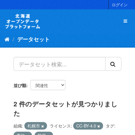
ス
ログイン
キ
ッ
プ
し
て
データセット
内
容
へ
並び順
2 件のデータセットが見つかりまし
た
組織:
札幌市
ライセンス:
CC-BY-4.0
タグ: