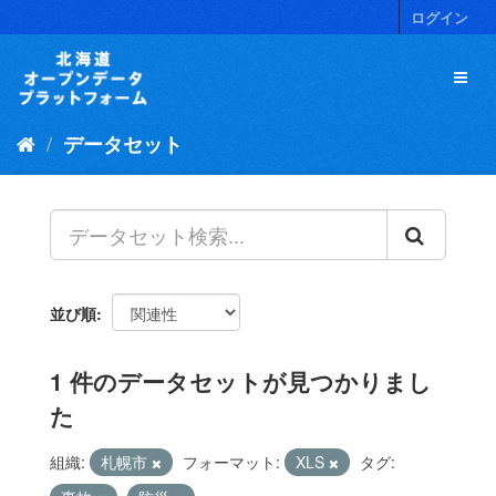
ス
ログイン
キ
ッ
プ
し
て
データセット
内
容
へ
並び順
1 件のデータセットが見つかりまし
た
組織:
札幌市
フォーマット:
XLS
タグ: