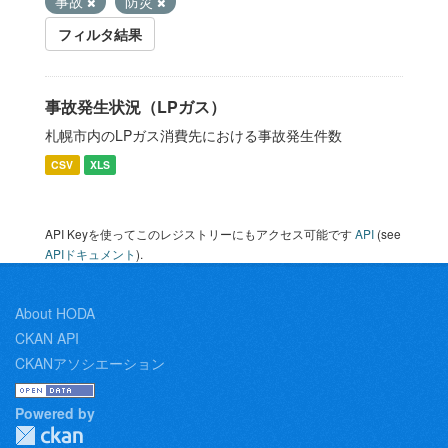
事故
防災
フィルタ結果
事故発生状況（LPガス）
札幌市内のLPガス消費先における事故発生件数
CSV
XLS
API Keyを使ってこのレジストリーにもアクセス可能です
API
(see
APIドキュメント
).
About HODA
CKAN API
CKANアソシエーション
Powered by