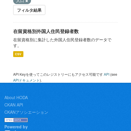
人口
フィルタ結果
在留資格別外国人住民登録者数
在留資格別に集計した外国人住民登録者数のデータで
す。
CSV
API Keyを使ってこのレジストリーにもアクセス可能です
API
(see
APIドキュメント
).
About HODA
CKAN API
CKANアソシエーション
Powered by