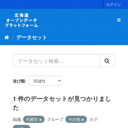
ス
ログイン
キ
ッ
プ
し
て
データセット
内
容
へ
並び順
1 件のデータセットが見つかりまし
た
組織:
札幌市
グループ:
その他
タグ: