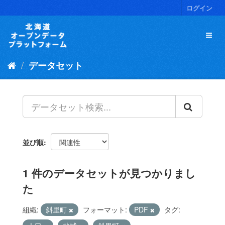
ス
ログイン
キ
ッ
プ
し
て
データセット
内
容
へ
並び順
1 件のデータセットが見つかりまし
た
組織:
斜里町
フォーマット:
PDF
タグ: