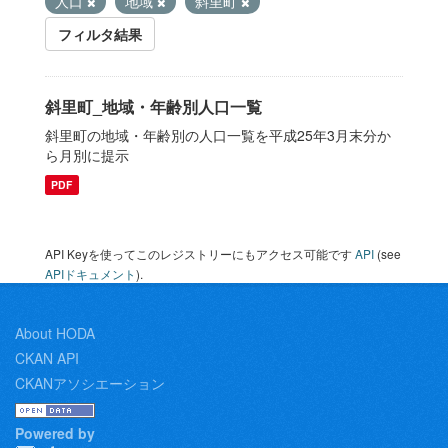
人口
地域
斜里町
フィルタ結果
斜里町_地域・年齢別人口一覧
斜里町の地域・年齢別の人口一覧を平成25年3月末分か
ら月別に提示
PDF
API Keyを使ってこのレジストリーにもアクセス可能です
API
(see
APIドキュメント
).
About HODA
CKAN API
CKANアソシエーション
Powered by