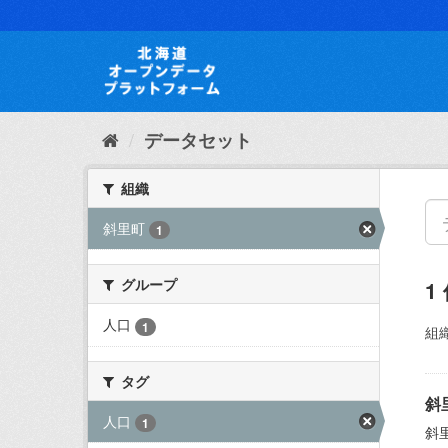
ス
キ
ッ
プ
し
て
内
データセット
容
へ
組織
斜里町
1
グループ
1
人口
1
組織
タグ
斜
人口
1
斜