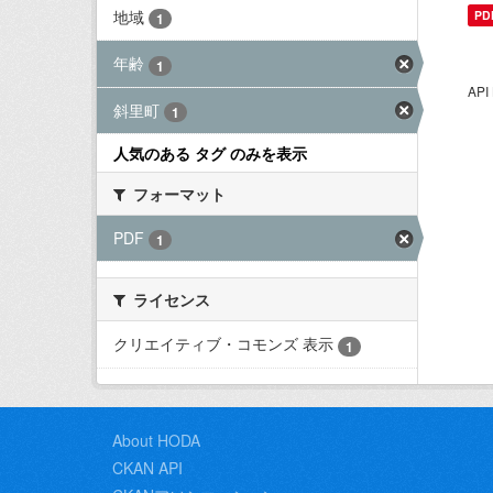
地域
PD
1
年齢
1
AP
斜里町
1
人気のある タグ のみを表示
フォーマット
PDF
1
ライセンス
クリエイティブ・コモンズ 表示
1
About HODA
CKAN API