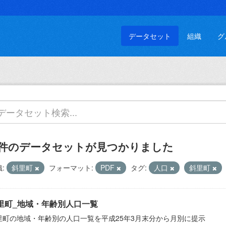
データセット
組織
グ
 件のデータセットが見つかりました
:
斜里町
フォーマット:
PDF
タグ:
人口
斜里町
里町_地域・年齢別人口一覧
里町の地域・年齢別の人口一覧を平成25年3月末分から月別に提示