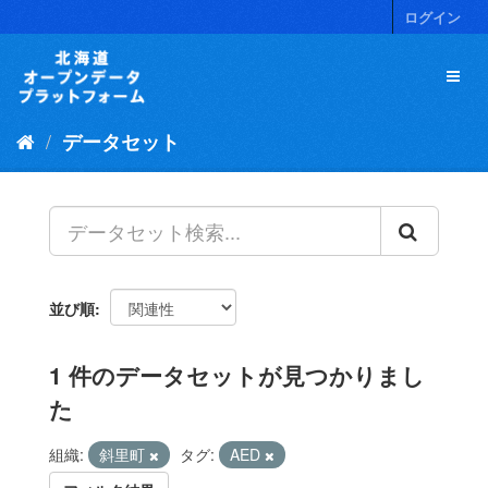
ス
ログイン
キ
ッ
プ
し
て
データセット
内
容
へ
並び順
1 件のデータセットが見つかりまし
た
組織:
斜里町
タグ:
AED