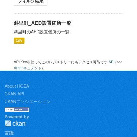
フィルタ結果
斜里町_AED設置箇所一覧
斜里町のAED設置個所の一覧
CSV
API Keyを使ってこのレジストリーにもアクセス可能です
API
(see
APIドキュメント
).
About HODA
CKAN API
CKANアソシエーション
Powered by
言語