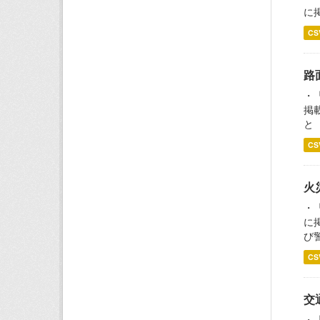
に
CS
路
・
掲
と
CS
火
・
に
び
CS
交
・