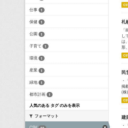
CS
仕事
1
札
保健
1
「
公園
1
し
は
子育て
1
形
CS
環境
1
産業
1
民
・
緑地
1
掲
(株
都市計画
1
CS
人気のある タグ のみを表示
フォーマット
建
・
CSV
33