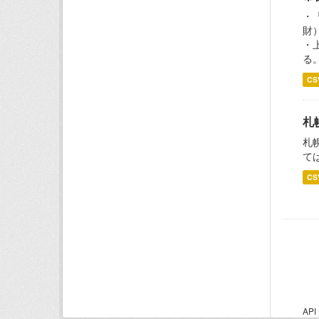
・
財
・
る。
CS
札
札
て
CS
AP