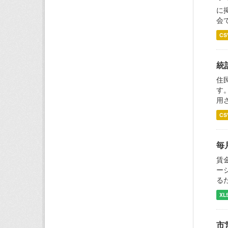
に
会
CS
統
住
す
用
CS
毎
賃
ー
る
XL
市