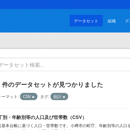
データセット
組織
グ
3 件のデータセットが見つかりました
ォーマット:
CSV
タグ:
統計
丁別・年齢別等の人口及び世帯数（CSV）
民基本台帳に基づく人口・世帯数です。小樽市の町庁、年齢別等の人口