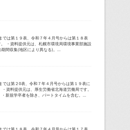
までは第１９表、令和７年４月号からは第１８表
す。 ・資料提供元は、札幌市環境局環境事業部施設
間収集(地区により異なる)。...
までは第２0表、令和７年４月号からは第１９表に
。 ・資料提供元は、厚生労働省北海道労働局です。
・新規学卒者を除き、パートタイムを含む。...
までは第１８表、令和７年４月号からは第１７表