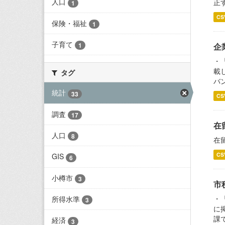
人口
正
1
CS
保険・福祉
1
子育て
企
1
・
載
タグ
バ
統計
33
CS
調査
17
在
人口
8
在
CS
GIS
6
小樽市
3
市
・
所得水準
3
に
課
経済
3