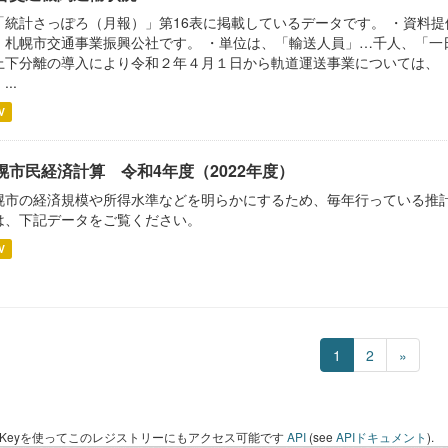
「統計さっぽろ（月報）」第16表に掲載しているデータです。 ・資料
）札幌市交通事業振興公社です。 ・単位は、「輸送人員」…千人、「一
上下分離の導入により令和２年４月１日から軌道運送事業については、
...
V
幌市民経済計算 令和4年度（2022年度）
幌市の経済規模や所得水準などを明らかにするため、毎年行っている推計
は、下記データをご覧ください。
V
1
2
»
I Keyを使ってこのレジストリーにもアクセス可能です
API
(see
APIドキュメント
).