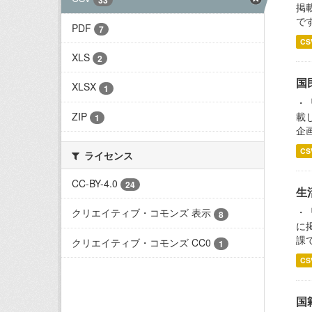
掲
で
PDF
7
CS
XLS
2
国
XLSX
1
・
ZIP
載
1
企
CS
ライセンス
CC-BY-4.0
24
生
・
クリエイティブ・コモンズ 表示
8
に
課
クリエイティブ・コモンズ CC0
1
CS
国