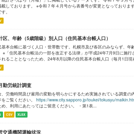
掲載しております。 ※令和７年４月号から表番号が変更となっておりま
です。
V
計区、年齢（5歳階級）別人口（住民基本台帳人口）
民基本台帳に基づく人口・世帯数です。札幌市及び各区のみならず、年
。 ※「住民基本台帳法の一部を改正する法律」が平成24年7月9日に施
されることとなったため、24年8月以降の住民基本台帳人口（毎月1日
V
月勤労統計調査
金、労働時間及び雇用の変動を明らかにするため実施されている調査の内
ジをご覧ください。
https://www.city.sapporo.jp/toukei/tokusyu/maikin.ht
ため、利用にあたってはご留意ください。 ・第1表...
S
CSV
XLSX
営交通機関運輸状況