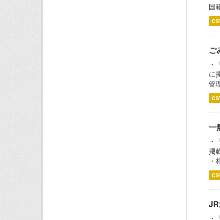
国
CS
ご
・
に
管
CS
一
・
掲
・
CS
J
・