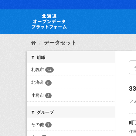
ス
キ
ッ
プ
し
て
内
データセット
容
へ
組織
札幌市
24
北海道
6
3
小樽市
3
フ
グループ
町
その他
7
住