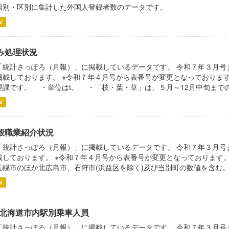
籍別・区別に集計した外国人登録者数のデータです。
V
み処理状況
「統計さっぽろ（月報）」に掲載しているデータです。 令和７年３月号
掲載しております。 ※令和７年４月号から表番号が変更となっておりま
理課です。 ・単位はt。 ・「枝・葉・草」は、５月～12月中旬までの期
V
般職業紹介状況
「統計さっぽろ（月報）」に掲載しているデータです。 令和７年３月号
載しております。 ※令和７年４月号から表番号が変更となっております
札幌市のほか北広島市、石狩市(浜益区を除く)及び当別町の数値を含む。 
V
R北海道市内駅別乗車人員
「統計さっぽろ（月報）」に掲載しているデータです。 令和７年３月号