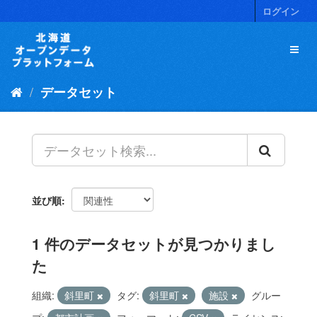
ス
ログイン
キ
ッ
プ
し
て
データセット
内
容
へ
並び順
1 件のデータセットが見つかりまし
た
組織:
斜里町
タグ:
斜里町
施設
グルー