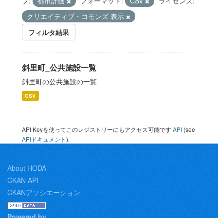
プ:
都市計画
フォーマット:
CSV
ライセンス:
クリエイティブ・コモンズ 表示
フィルタ結果
斜里町_公共施設一覧
斜里町の公共施設の一覧
CSV
API Keyを使ってこのレジストリーにもアクセス可能です
API
(see
APIドキュメント
).
About HODA
CKAN API
CKANアソシエーション
Powered by