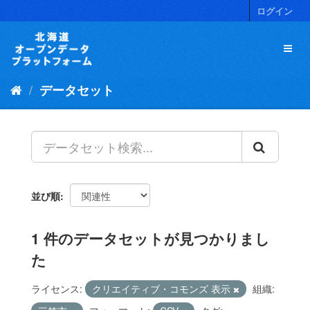
ス
ログイン
キ
ッ
プ
し
て
データセット
内
容
へ
並び順
1 件のデータセットが見つかりまし
た
ライセンス:
クリエイティブ・コモンズ 表示
組織: