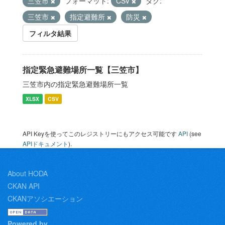
三笠市
フォーマット:
CSV
タグ:
三笠市
指定避難所
防災
フィルタ結果
指定緊急避難場所一覧【三笠市】
三笠市内の指定緊急避難場所一覧
XLSX
CSV
API Keyを使ってこのレジストリーにもアクセス可能です
API
(see
APIドキュメント
).
About HODA
CKAN API
CKANアソシエーション
Powered by