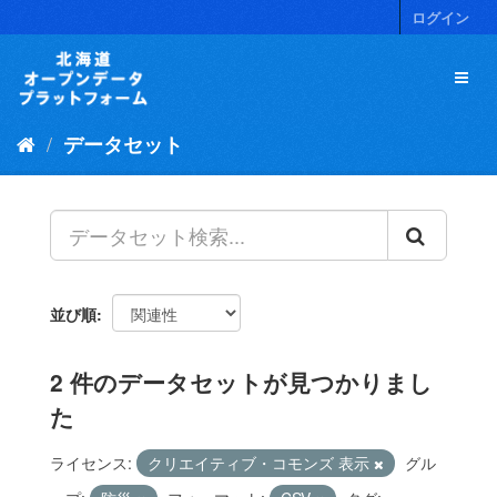
ス
ログイン
キ
ッ
プ
し
て
データセット
内
容
へ
並び順
2 件のデータセットが見つかりまし
た
ライセンス:
クリエイティブ・コモンズ 表示
グル