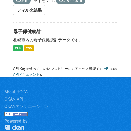
CSV
ライセンス:
CC-BY-4.0
フィルタ結果
母子保健統計
札幌市内の母子保健統計データです。
XLS
CSV
API Keyを使ってこのレジストリーにもアクセス可能です
API
(see
APIドキュメント
).
About HODA
CKAN API
CKANアソシエーション
Powered by