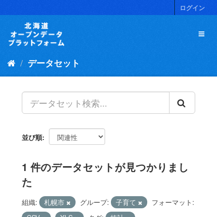
ス
ログイン
キ
ッ
プ
し
て
データセット
内
容
へ
並び順
1 件のデータセットが見つかりまし
た
組織:
札幌市
グループ:
子育て
フォーマット: