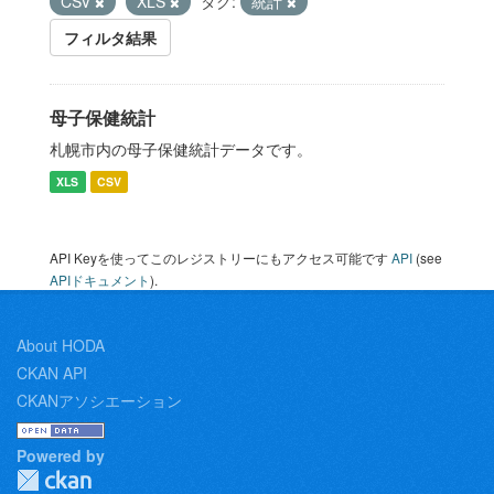
CSV
XLS
タグ:
統計
フィルタ結果
母子保健統計
札幌市内の母子保健統計データです。
XLS
CSV
API Keyを使ってこのレジストリーにもアクセス可能です
API
(see
APIドキュメント
).
About HODA
CKAN API
CKANアソシエーション
Powered by