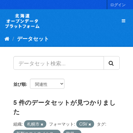
ス
ログイン
キ
ッ
プ
し
て
データセット
内
容
へ
並び順
5 件のデータセットが見つかりまし
た
組織:
札幌市
フォーマット:
CSV
タグ: