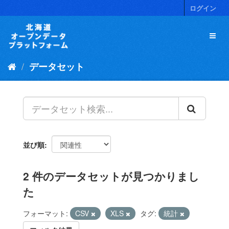
ス
ログイン
キ
ッ
プ
し
て
データセット
内
容
へ
並び順
2 件のデータセットが見つかりまし
た
フォーマット:
CSV
XLS
タグ:
統計