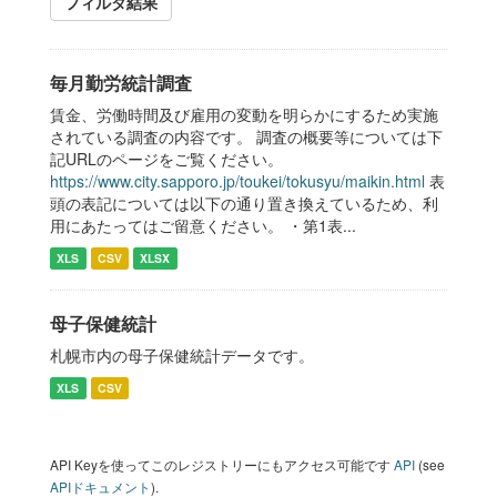
フィルタ結果
毎月勤労統計調査
賃金、労働時間及び雇用の変動を明らかにするため実施
されている調査の内容です。 調査の概要等については下
記URLのページをご覧ください。
https://www.city.sapporo.jp/toukei/tokusyu/maikin.html
表
頭の表記については以下の通り置き換えているため、利
用にあたってはご留意ください。 ・第1表...
XLS
CSV
XLSX
母子保健統計
札幌市内の母子保健統計データです。
XLS
CSV
API Keyを使ってこのレジストリーにもアクセス可能です
API
(see
APIドキュメント
).