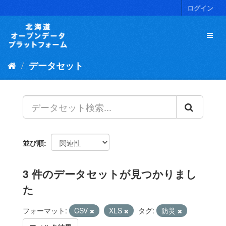
ス
ログイン
キ
ッ
プ
し
て
データセット
内
容
へ
並び順
3 件のデータセットが見つかりまし
た
フォーマット:
CSV
XLS
タグ:
防災