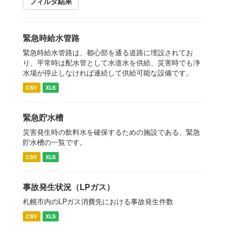
フィルタ結果
緊急時給水管路
緊急時給水管路は、都心部を通る道路に埋設されてお
り、平常時は配水管として水道水を供給、災害時でも浄
水場が停止しなければ連続して供給可能な設備です。
CSV
XLS
緊急貯水槽
災害発生時の飲料水を確保するための施設である、緊急
貯水槽の一覧です。
CSV
XLS
事故発生状況（LPガス）
札幌市内のLPガス消費先における事故発生件数
CSV
XLS