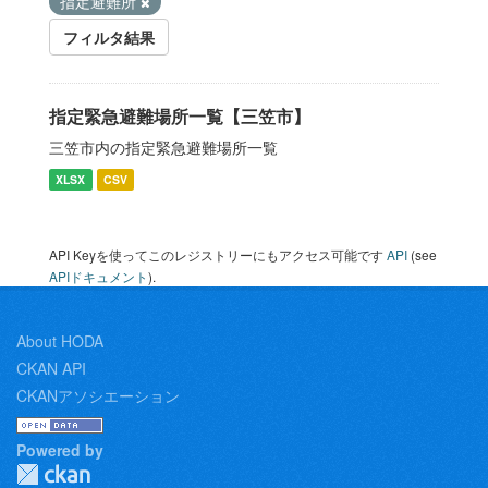
指定避難所
フィルタ結果
指定緊急避難場所一覧【三笠市】
三笠市内の指定緊急避難場所一覧
XLSX
CSV
API Keyを使ってこのレジストリーにもアクセス可能です
API
(see
APIドキュメント
).
About HODA
CKAN API
CKANアソシエーション
Powered by