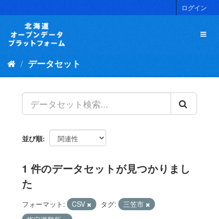
ス
ログイン
キ
ッ
プ
し
て
データセット
内
容
へ
並び順
1 件のデータセットが見つかりまし
た
フォーマット:
CSV
タグ:
三笠市