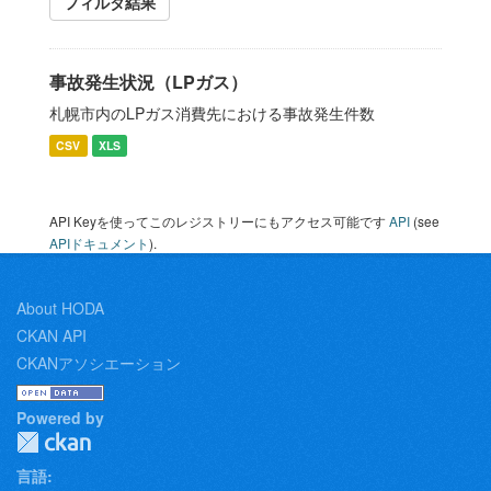
フィルタ結果
事故発生状況（LPガス）
札幌市内のLPガス消費先における事故発生件数
CSV
XLS
API Keyを使ってこのレジストリーにもアクセス可能です
API
(see
APIドキュメント
).
About HODA
CKAN API
CKANアソシエーション
Powered by
言語