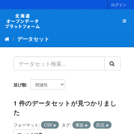
ス
ログイン
キ
ッ
プ
し
て
データセット
内
容
へ
並び順
1 件のデータセットが見つかりまし
た
フォーマット:
CSV
タグ:
事故
防災