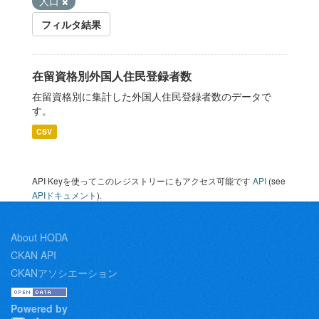
人口
フィルタ結果
在留資格別外国人住民登録者数
在留資格別に集計した外国人住民登録者数のデータで
す。
CSV
API Keyを使ってこのレジストリーにもアクセス可能です
API
(see
APIドキュメント
).
About HODA
CKAN API
CKANアソシエーション
Powered by