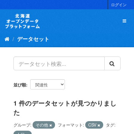
ス
ログイン
キ
ッ
プ
し
て
データセット
内
容
へ
並び順
1 件のデータセットが見つかりまし
た
グループ:
その他
フォーマット:
CSV
タグ: