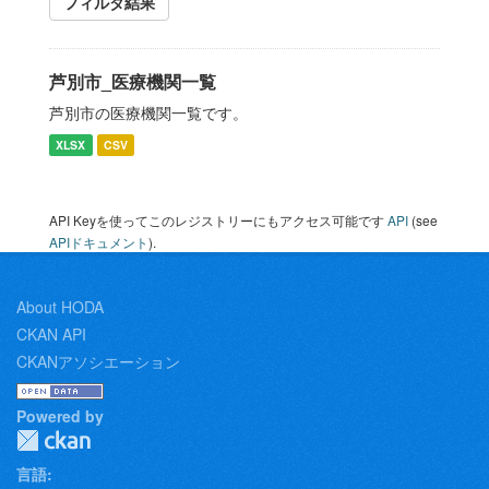
フィルタ結果
芦別市_医療機関一覧
芦別市の医療機関一覧です。
XLSX
CSV
API Keyを使ってこのレジストリーにもアクセス可能です
API
(see
APIドキュメント
).
About HODA
CKAN API
CKANアソシエーション
Powered by
言語