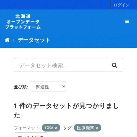
ス
ログイン
キ
ッ
プ
し
て
データセット
内
容
へ
並び順
1 件のデータセットが見つかりまし
た
フォーマット:
CSV
タグ:
医療機関