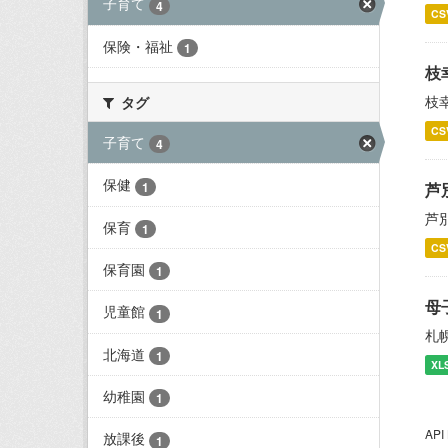
子育て
4
CS
保険・福祉
1
枝
枝
タグ
CS
子育て
4
保健
1
芦
芦
保育
1
CS
保育園
1
母
児童館
1
札
北海道
1
XL
幼稚園
1
AP
放課後
1