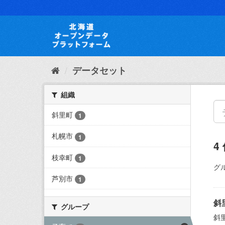
ス
キ
ッ
プ
し
て
内
データセット
容
へ
組織
斜里町
1
札幌市
1
4
枝幸町
1
グ
芦別市
1
斜
グループ
斜