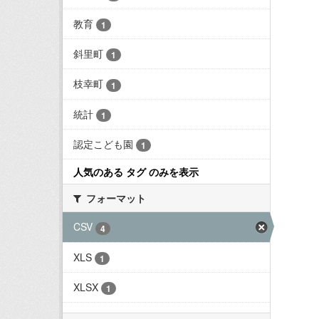
教育
1
斜里町
1
枝幸町
1
統計
1
認定こども園
1
人気のある タグ のみを表示
フォーマット
CSV
4
XLS
1
XLSX
1