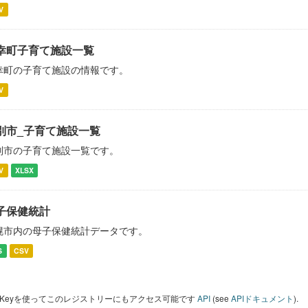
V
幸町子育て施設一覧
幸町の子育て施設の情報です。
V
別市_子育て施設一覧
別市の子育て施設一覧です。
V
XLSX
子保健統計
幌市内の母子保健統計データです。
S
CSV
I Keyを使ってこのレジストリーにもアクセス可能です
API
(see
APIドキュメント
).