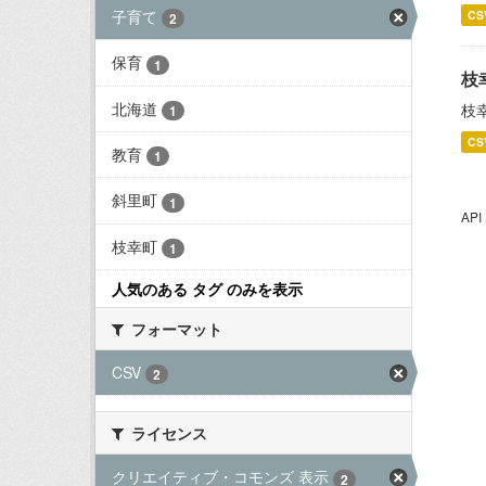
子育て
CS
2
保育
1
枝
北海道
枝
1
CS
教育
1
斜里町
1
AP
枝幸町
1
人気のある タグ のみを表示
フォーマット
CSV
2
ライセンス
クリエイティブ・コモンズ 表示
2