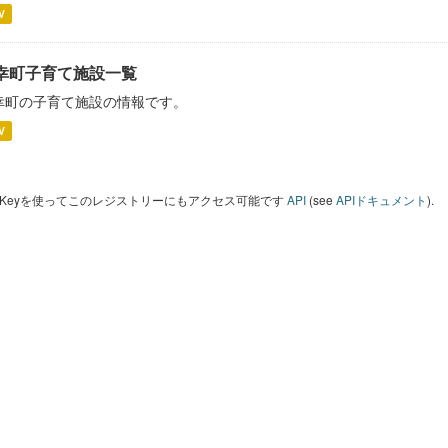
V
幸町子育て施設一覧
幸町の子育て施設の情報です。
V
I Keyを使ってこのレジストリーにもアクセス可能です
API
(see
APIドキュメント
).