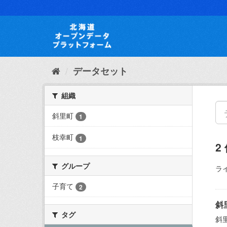
ス
キ
ッ
プ
し
て
内
データセット
容
へ
組織
斜里町
1
枝幸町
1
2
グループ
ラ
子育て
2
斜
タグ
斜