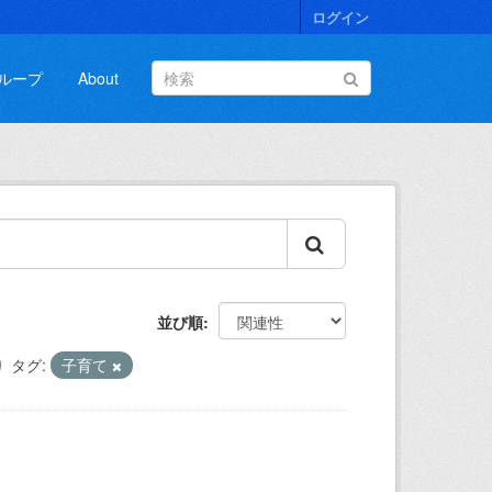
ログイン
ループ
About
並び順
タグ:
子育て