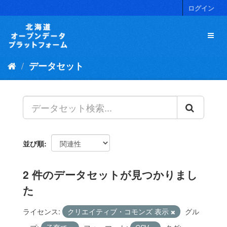
ス
ログイン
キ
ッ
プ
し
て
データセット
内
容
へ
並び順
2 件のデータセットが見つかりまし
た
ライセンス:
クリエイティブ・コモンズ 表示
グル