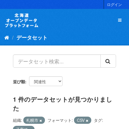
ス
ログイン
キ
ッ
プ
し
て
データセット
内
容
へ
並び順
1 件のデータセットが見つかりまし
た
組織:
札幌市
フォーマット:
CSV
タグ: