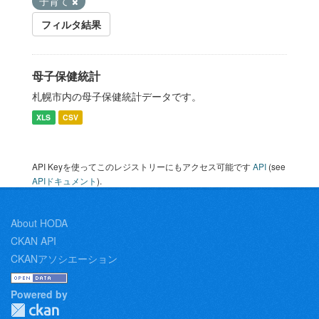
子育て
フィルタ結果
母子保健統計
札幌市内の母子保健統計データです。
XLS
CSV
API Keyを使ってこのレジストリーにもアクセス可能です
API
(see
APIドキュメント
).
About HODA
CKAN API
CKANアソシエーション
Powered by