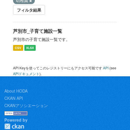
幼稚園
フィルタ結果
芦別市_子育て施設一覧
芦別市の子育て施設一覧です。
CSV
XLSX
API Keyを使ってこのレジストリーにもアクセス可能です
API
(see
APIドキュメント
).
About HODA
CKAN API
CKANアソシエーション
Powered by