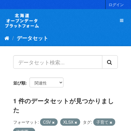
ス
ログイン
キ
ッ
プ
し
て
データセット
内
容
へ
並び順
1 件のデータセットが見つかりまし
た
フォーマット:
CSV
XLSX
タグ:
子育て