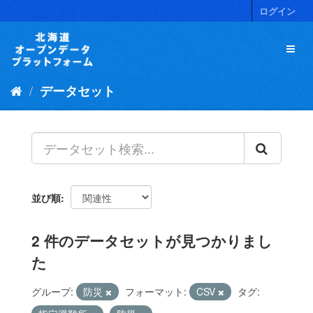
ス
ログイン
キ
ッ
プ
し
て
データセット
内
容
へ
並び順
2 件のデータセットが見つかりまし
た
グループ:
防災
フォーマット:
CSV
タグ: