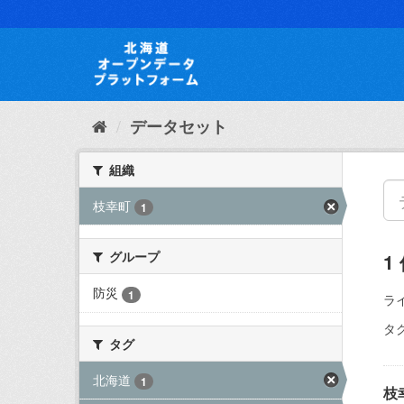
ス
キ
ッ
プ
し
て
内
データセット
容
へ
組織
枝幸町
1
グループ
1
防災
1
ラ
タグ
タグ
北海道
1
枝