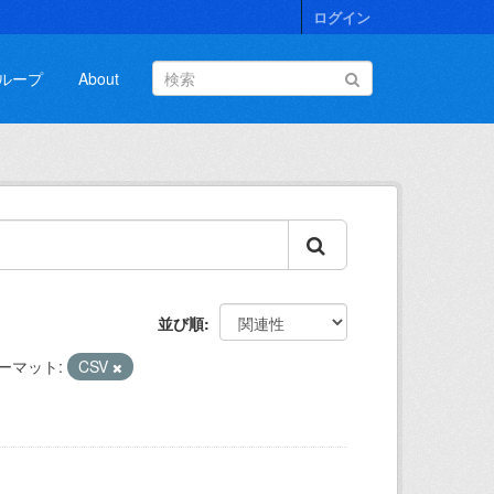
ログイン
ループ
About
並び順
ーマット:
CSV