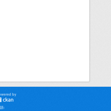
owered by
語