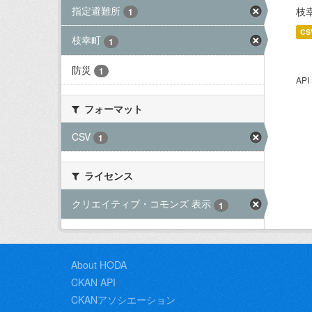
指定避難所
枝
1
CS
枝幸町
1
防災
1
AP
フォーマット
CSV
1
ライセンス
クリエイティブ・コモンズ 表示
1
About HODA
CKAN API
CKANアソシエーション