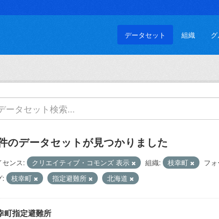
データセット
組織
グ
 件のデータセットが見つかりました
イセンス:
クリエイティブ・コモンズ 表示
組織:
枝幸町
フォ
:
枝幸町
指定避難所
北海道
幸町指定避難所