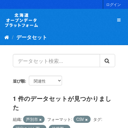
ス
ログイン
キ
ッ
プ
し
て
データセット
内
容
へ
並び順
1 件のデータセットが見つかりまし
た
組織:
芦別市
フォーマット:
CSV
タグ: