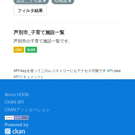
認定こども園
幼稚園
フィルタ結果
芦別市_子育て施設一覧
芦別市の子育て施設一覧です。
CSV
XLSX
API Keyを使ってこのレジストリーにもアクセス可能です
API
(see
APIドキュメント
).
About HODA
CKAN API
CKANアソシエーション
Powered by