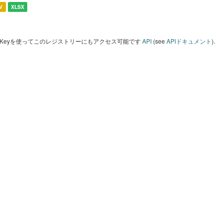
V
XLSX
I Keyを使ってこのレジストリーにもアクセス可能です
API
(see
APIドキュメント
).