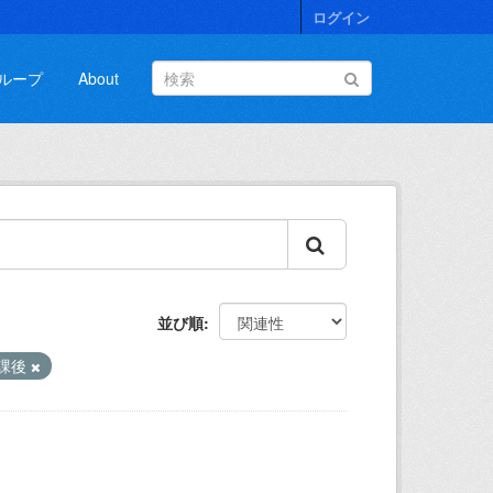
ログイン
ループ
About
並び順
課後