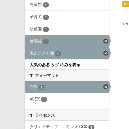
児童館
CS
1
子育て
1
AP
幼稚園
1
放課後
1
認定こども園
1
人気のある タグ のみを表示
フォーマット
CSV
1
XLSX
1
ライセンス
クリエイティブ・コモンズ CC0
1