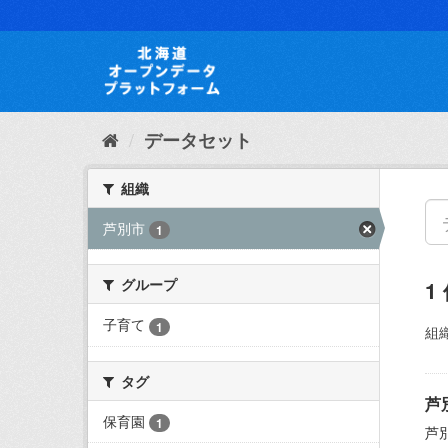
ス
キ
ッ
プ
し
て
内
データセット
容
へ
組織
芦別市
1
グループ
1
子育て
1
組織
タグ
芦
保育園
1
芦