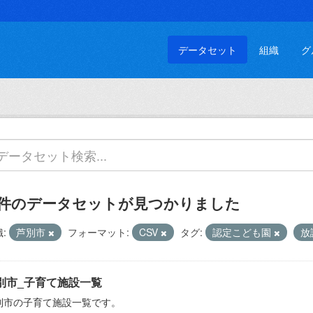
データセット
組織
グ
 件のデータセットが見つかりました
:
芦別市
フォーマット:
CSV
タグ:
認定こども園
放
別市_子育て施設一覧
別市の子育て施設一覧です。