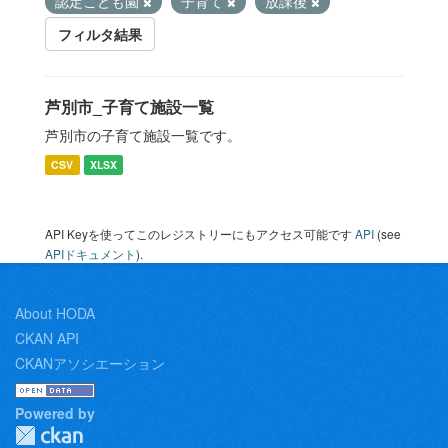
認定こども園
子育て
放課後
フィルタ結果
芦別市_子育て施設一覧
芦別市の子育て施設一覧です。
CSV
XLSX
API Keyを使ってこのレジストリーにもアクセス可能です
API
(see
APIドキュメント
).
About HODA
CKAN API
CKANアソシエーション
Powered by