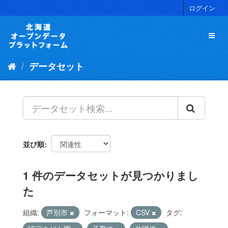
ス
ログイン
キ
ッ
プ
し
て
データセット
内
容
へ
並び順
1 件のデータセットが見つかりまし
た
組織:
芦別市
フォーマット:
CSV
タグ: