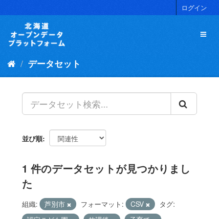
ス
ログイン
キ
ッ
プ
し
て
データセット
内
容
へ
並び順
1 件のデータセットが見つかりまし
た
組織:
芦別市
フォーマット:
CSV
タグ: