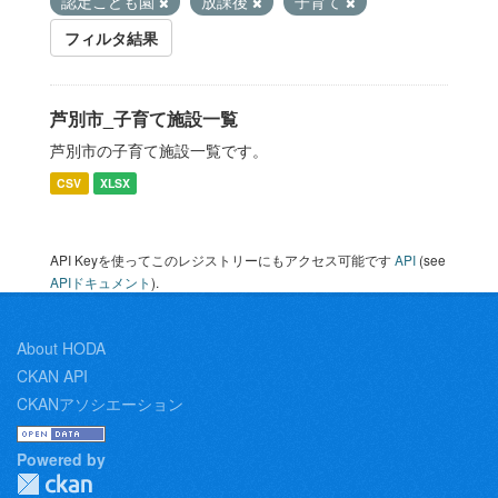
認定こども園
放課後
子育て
フィルタ結果
芦別市_子育て施設一覧
芦別市の子育て施設一覧です。
CSV
XLSX
API Keyを使ってこのレジストリーにもアクセス可能です
API
(see
APIドキュメント
).
About HODA
CKAN API
CKANアソシエーション
Powered by