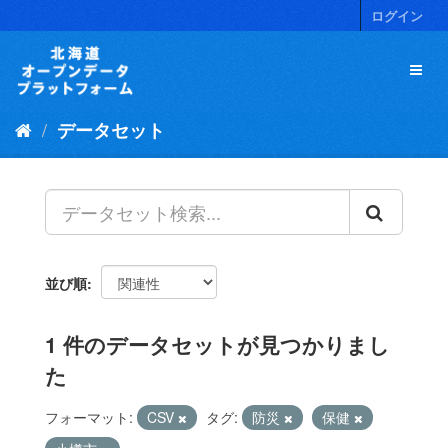
ス
ログイン
キ
ッ
プ
し
て
データセット
内
容
へ
並び順
1 件のデータセットが見つかりまし
た
フォーマット:
CSV
タグ:
防災
保健