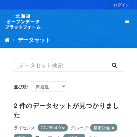
ス
ログイン
キ
ッ
プ
し
て
データセット
内
容
へ
並び順
2 件のデータセットが見つかりまし
た
ライセンス:
CC-BY-4.0
グループ:
都市計画