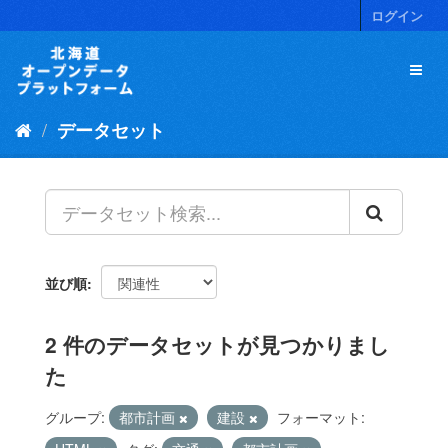
ス
ログイン
キ
ッ
プ
し
て
データセット
内
容
へ
並び順
2 件のデータセットが見つかりまし
た
グループ:
都市計画
建設
フォーマット: