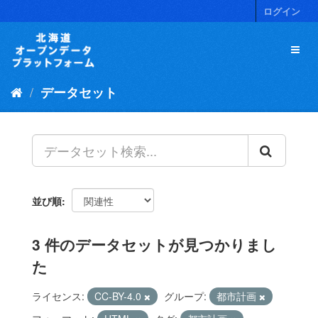
ス
ログイン
キ
ッ
プ
し
て
データセット
内
容
へ
並び順
3 件のデータセットが見つかりまし
た
ライセンス:
CC-BY-4.0
グループ:
都市計画