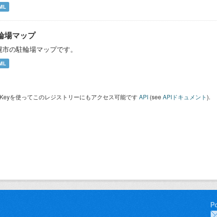
ML
輪場マップ
幌市の駐輪場マップです。
ML
I Keyを使ってこのレジストリーにもアクセス可能です
API
(see
APIドキュメント
).
P