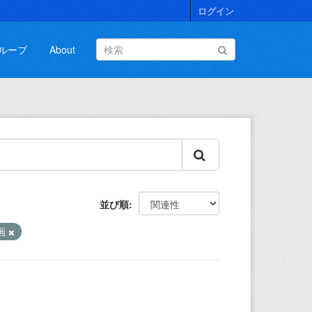
ログイン
ループ
About
並び順
画