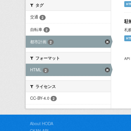
HT
タグ
交通
2
駐
自転車
札
2
HT
都市計画
2
フォーマット
AP
HTML
2
ライセンス
CC-BY-4.0
2
About HODA
CKAN API