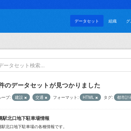
データセット
組織
グ
 件のデータセットが見つかりました
ループ:
建設
交通
フォーマット:
HTML
タグ:
都市計
幌駅北口地下駐車場情報
幌駅北口地下駐車場の各種情報です。