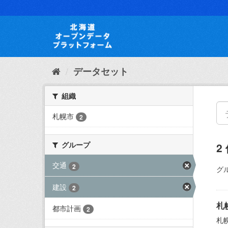
ス
キ
ッ
プ
し
て
内
データセット
容
へ
組織
札幌市
2
グループ
2
交通
2
グ
建設
2
札
都市計画
2
札