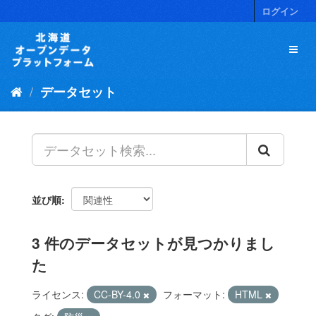
ス
ログイン
キ
ッ
プ
し
て
データセット
内
容
へ
並び順
3 件のデータセットが見つかりまし
た
ライセンス:
CC-BY-4.0
フォーマット:
HTML