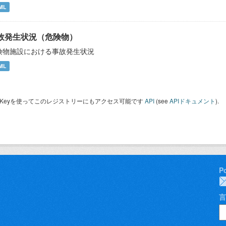
ML
故発生状況（危険物）
険物施設における事故発生状況
ML
I Keyを使ってこのレジストリーにもアクセス可能です
API
(see
APIドキュメント
).
P
言