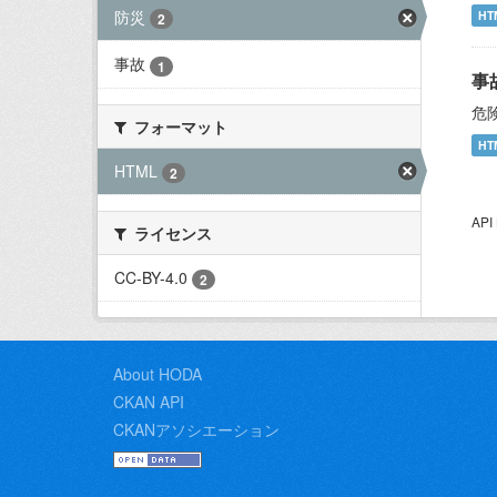
防災
HT
2
事故
1
事
危
フォーマット
HT
HTML
2
AP
ライセンス
CC-BY-4.0
2
About HODA
CKAN API
CKANアソシエーション