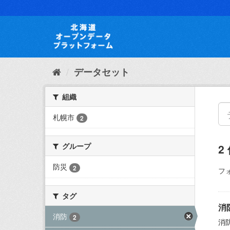
ス
キ
ッ
プ
し
て
内
データセット
容
へ
組織
札幌市
2
グループ
2
防災
2
フ
タグ
消
消防
2
消