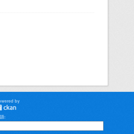
owered by
語