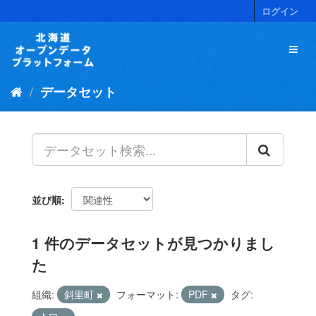
ス
ログイン
キ
ッ
プ
し
て
データセット
内
容
へ
並び順
1 件のデータセットが見つかりまし
た
組織:
斜里町
フォーマット:
PDF
タグ: