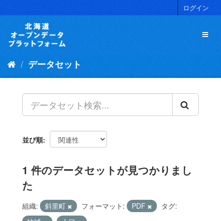
ス
ログイン
キ
ッ
プ
し
て
データセット
内
容
へ
並び順
1 件のデータセットが見つかりまし
た
組織:
斜里町
フォーマット:
PDF
タグ: