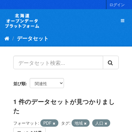
ス
ログイン
キ
ッ
プ
し
て
データセット
内
容
へ
並び順
1 件のデータセットが見つかりまし
た
フォーマット:
PDF
タグ:
地域
人口